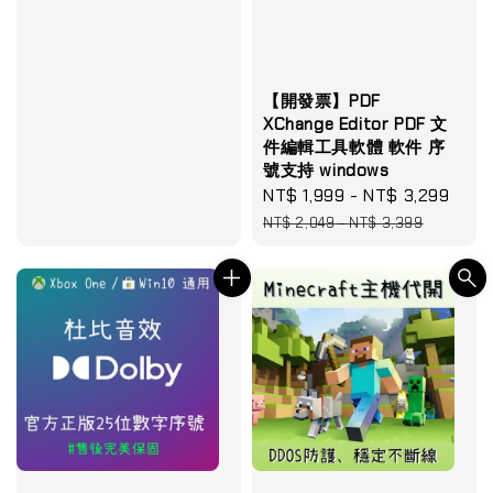
【開發票】PDF
XChange Editor PDF 文
件編輯工具軟體 軟件 序
號支持 windows
Sale
NT$ 1,999
-
NT$ 3,299
Reg
price
pric
NT$ 2,049
-
NT$ 3,399