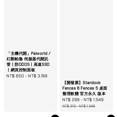
「主機代開」Palworld /
幻獸帕魯 伺服器代開託
管丨防DDOS丨高速SSD
丨網頁控制面板
Regular
NT$ 650
-
NT$ 3,199
price
【開發票】Stardock
Fences 6 Fences 5 桌面
整理軟體 官方永久 版本
Sale
NT$ 299
-
NT$ 1,549
Regul
price
price
NT$ 310
-
NT$ 1,549