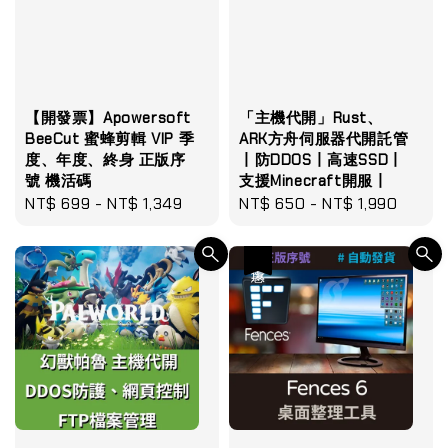
【開發票】Apowersoft
「主機代開」Rust、
BeeCut 蜜蜂剪輯 VIP 季
ARK方舟伺服器代開託管
度、年度、終身 正版序
丨防DDOS丨高速SSD丨
號 機活碼
支援Minecraft開服丨
Regular
NT$ 699
-
NT$ 1,349
Regular
NT$ 650
-
NT$ 1,990
price
price
優惠