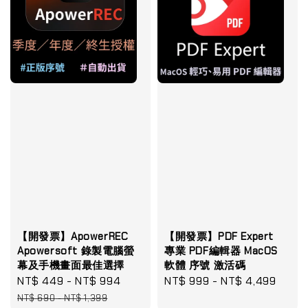
【開發票】ApowerREC
【開發票】PDF Expert
Apowersoft 錄製電腦螢
專業 PDF編輯器 MacOS
幕及手機畫面最佳選擇
軟體 序號 激活碼
Sale
NT$ 449
-
NT$ 994
Regular
Regular
NT$ 999
-
NT$ 4,499
price
price
price
NT$ 690
-
NT$ 1,399