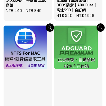
永久授權/一年授權 正版
管服務丨亞洲主機丨
序號
DDOS防禦丨ARK Rust丨
高速SSD丨自訂網
Regular
NT$ 449
-
NT$ 849
Regular
NT$ 540
-
NT$ 1,649
price
price