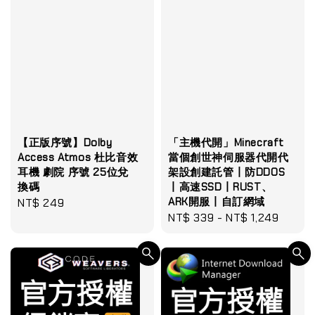
【正版序號】Dolby
「主機代開」Minecraft
Access Atmos 杜比音效
當個創世神伺服器代開代
耳機 劇院 序號 25位兌
架設創建託管丨防DDOS
換碼
丨高速SSD丨RUST、
ARK開服丨自訂網域
Regular
NT$ 249
Regular
NT$ 339
-
NT$ 1,249
price
price