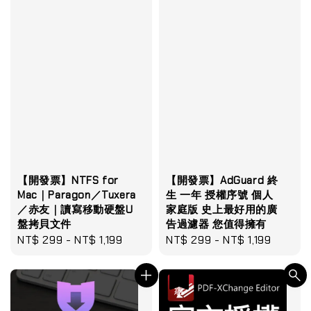
【開發票】NTFS for
【開發票】AdGuard 終
Mac｜Paragon／Tuxera
生 一年 授權序號 個人
／赤友｜讀寫移動硬盤U
家庭版 史上最好用的廣
盤拷貝文件
告過濾器 您值得擁有
Regular
NT$ 299
-
NT$ 1,199
Regular
NT$ 299
-
NT$ 1,199
price
price
優惠