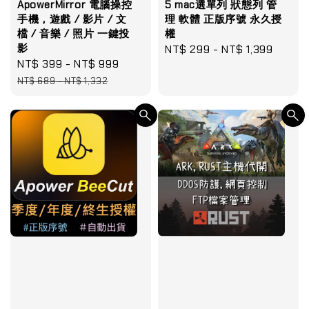
ApowerMirror 電腦操控
5 mac選單列 狀態列 管
手機，遊戲 / 影片 / 文
理 軟體 正版序號 永久授
檔 / 音樂 / 照片 一鍵投
權
影
Regular
NT$ 299
-
NT$ 1,399
Sale
NT$ 399
-
NT$ 999
Regular
price
price
price
NT$ 689
-
NT$ 1,332