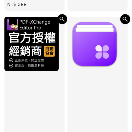
Regular
NT$ 399
price
優惠