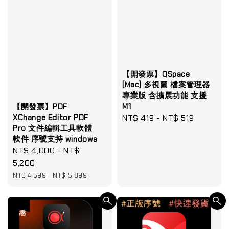
【開發票】QSpace
[Mac] 多視圖 檔案管理器
專業版 含擴展功能 支援
M1
【開發票】PDF
Regular
NT$ 419
-
NT$ 519
XChange Editor PDF
Pro 文件編輯工具軟體
price
軟件 序號支持 windows
Sale
NT$ 4,000
-
NT$
price
5,200
Regular
NT$ 4,599
-
NT$ 5,899
price
優惠