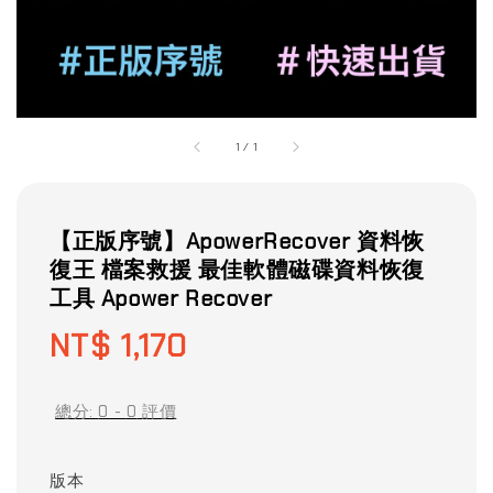
1
/
1
【正版序號】ApowerRecover 資料恢
復王 檔案救援 最佳軟體磁碟資料恢復
工具 Apower Recover
Regular
NT$ 1,170
price
總分:
0
-
0
評價
版本