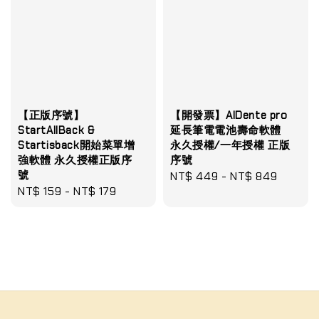
【正版序號】
【開發票】AlDente pro
StartAllBack &
延長筆電電池壽命軟體
Startisback開始菜單增
永久授權/一年授權 正版
強軟體 永久授權正版序
序號
號
Regular
NT$ 449
-
NT$ 849
Regular
NT$ 159
-
NT$ 179
price
price