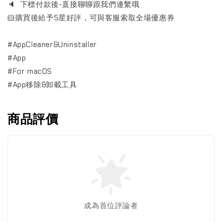
🔈 下標付款後-直接聊聊跟我們連繫哦
🐹購買後給予5星好評，可與客服索取全場優惠券
#AppCleaner&Uninstaller
#App
#For macOS
#App移除&卸載工具
商品評價
成為首位評論者