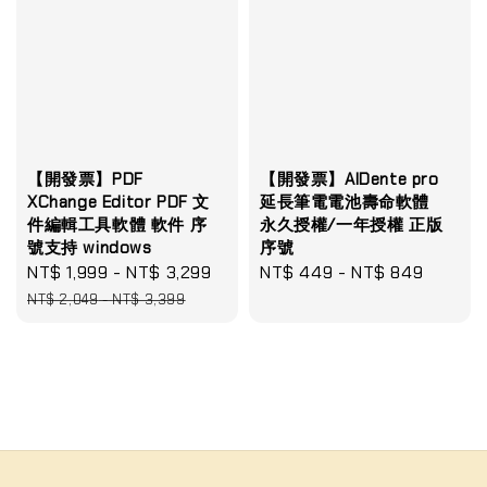
【開發票】PDF
【開發票】AlDente pro
XChange Editor PDF 文
延長筆電電池壽命軟體
件編輯工具軟體 軟件 序
永久授權/一年授權 正版
號支持 windows
序號
Sale
NT$ 1,999
-
NT$ 3,299
Regular
Regular
NT$ 449
-
NT$ 849
price
price
price
NT$ 2,049
-
NT$ 3,399