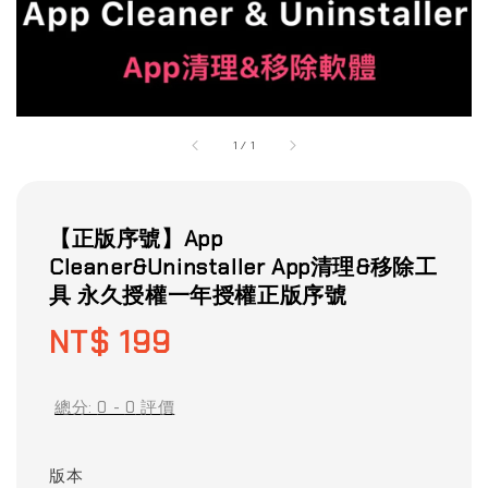
1
/
1
【正版序號】App
Cleaner&Uninstaller App清理&移除工
具 永久授權一年授權正版序號
Regular
NT$ 199
price
總分:
0
-
0
評價
版本