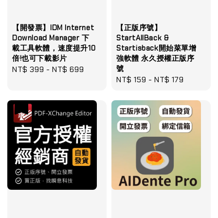
【開發票】IDM Internet
【正版序號】
Download Manager 下
StartAllBack &
載工具軟體，速度提升10
Startisback開始菜單增
倍!也可下載影片
強軟體 永久授權正版序
號
Regular
NT$ 399
-
NT$ 699
Regular
NT$ 159
-
NT$ 179
price
price
優惠