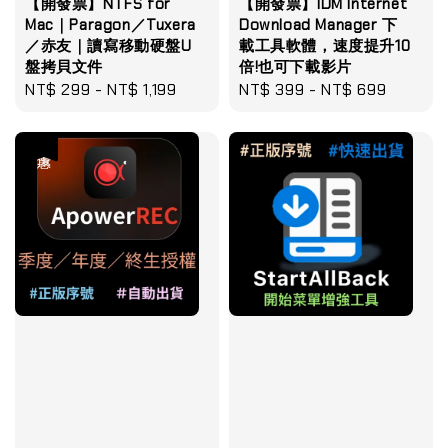
【開發票】NTFS for
【開發票】IDM Internet
Mac｜Paragon／Tuxera
Download Manager 下
／赤友｜讀寫移動硬盤U
載工具軟體，速度提升10
盤拷貝文件
倍!也可下載影片
Regular
NT$ 299
-
NT$ 1,199
Regular
NT$ 399
-
NT$ 699
price
price
優惠