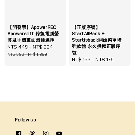
【開發票】ApowerREC
【正版序號】
Apowersoft 錄製電腦螢
StartAllBack &
幕及手機畫面最佳選擇
Startisback開始菜單增
強軟體 永久授權正版序
Sale
NT$ 449
-
NT$ 994
Regular
號
price
price
NT$ 690
-
NT$ 1,399
Regular
NT$ 159
-
NT$ 179
price
Follow us