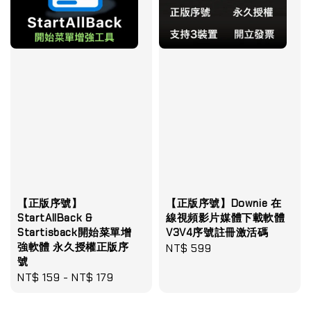
【正版序號】
【正版序號】Downie 在
StartAllBack &
線視頻影片媒體下載軟體
Startisback開始菜單增
V3V4序號註冊激活碼
強軟體 永久授權正版序
Regular
NT$ 599
號
price
Regular
NT$ 159
-
NT$ 179
price