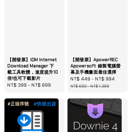
【開發票】IDM Internet
【開發票】ApowerREC
Download Manager 下
Apowersoft 錄製電腦螢
載工具軟體，速度提升10
幕及手機畫面最佳選擇
倍!也可下載影片
Sale
NT$ 449
-
NT$ 994
Regula
Regular
NT$ 399
-
NT$ 699
price
price
NT$ 690
-
NT$ 1,399
price