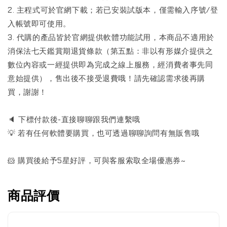
2. 主程式可於官網下載；若已安裝試版本，僅需輸入序號/登
入帳號即可使用。
3. 代購的產品皆於官網提供軟體功能試用，本商品不適用於
消保法七天鑑賞期退貨條款（第五點：非以有形媒介提供之
數位內容或一經提供即為完成之線上服務，經消費者事先同
意始提供），售出後不接受退費哦！請先確認需求後再購
買，謝謝！
🔈 下標付款後-直接聊聊跟我們連繫哦
💡 若有任何軟體要購買，也可透過聊聊詢問有無販售哦
🐹 購買後給予5星好評，可與客服索取全場優惠券~
商品評價