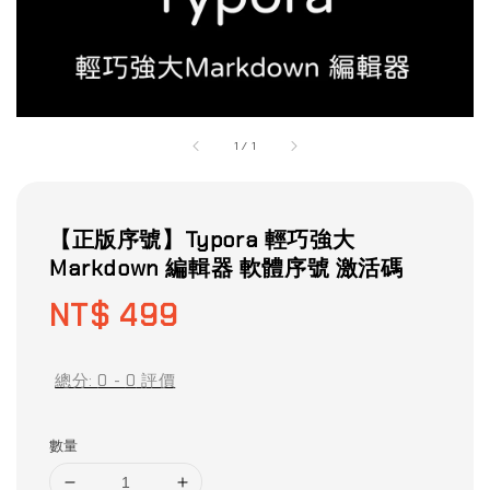
1
/
1
【正版序號】Typora 輕巧強大
Markdown 編輯器 軟體序號 激活碼
Regular
NT$ 499
price
總分:
0
-
0
評價
數量