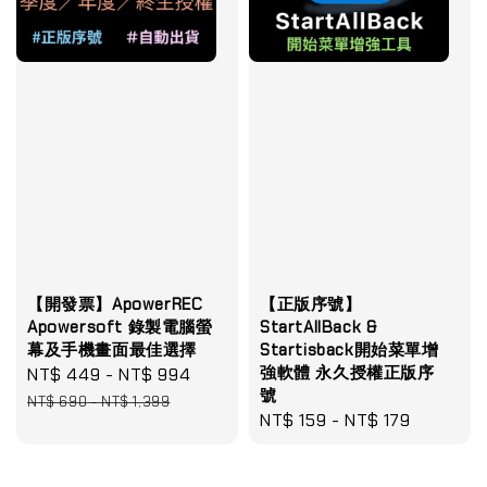
【開發票】ApowerREC
【正版序號】
Apowersoft 錄製電腦螢
StartAllBack &
幕及手機畫面最佳選擇
Startisback開始菜單增
強軟體 永久授權正版序
Sale
NT$ 449
-
NT$ 994
Regular
號
price
price
NT$ 690
-
NT$ 1,399
Regular
NT$ 159
-
NT$ 179
price