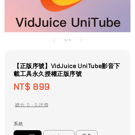
1
/
1
【正版序號】VidJuice UniTube影音下
載工具永久授權正版序號
Regular
NT$ 899
price
總分:
0
-
0
評價
系統