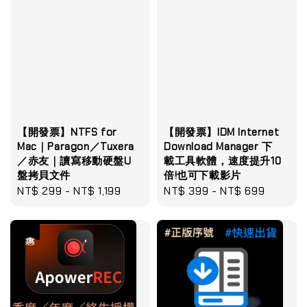
【開發票】NTFS for
【開發票】IDM Internet
Mac｜Paragon／Tuxera
Download Manager 下
／赤友｜讀寫移動硬盤U
載工具軟體，速度提升10
盤拷貝文件
倍!也可下載影片
Regular
NT$ 299
-
NT$ 1,199
Regular
NT$ 399
-
NT$ 699
price
price
優惠