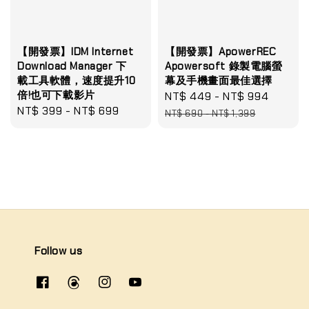
【開發票】IDM Internet
【開發票】ApowerREC
Download Manager 下
Apowersoft 錄製電腦螢
載工具軟體，速度提升10
幕及手機畫面最佳選擇
倍!也可下載影片
Sale
NT$ 449
-
NT$ 994
Regula
Regular
NT$ 399
-
NT$ 699
price
price
NT$ 690
-
NT$ 1,399
price
Follow us