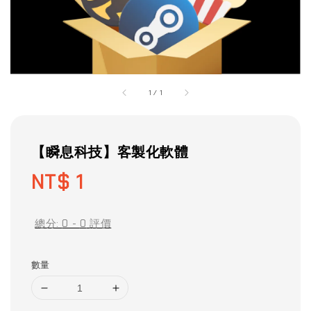
1
/
1
【瞬息科技】客製化軟體
Regular
NT$ 1
price
總分:
0
-
0
評價
數量