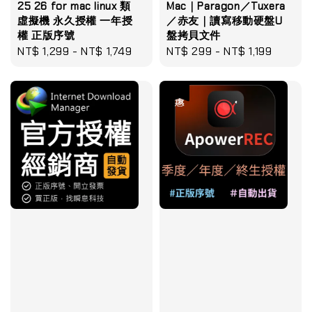
25 26 for mac linux 類
Mac｜Paragon／Tuxera
虛擬機 永久授權 一年授
／赤友｜讀寫移動硬盤U
權 正版序號
盤拷貝文件
Regular
NT$ 1,299
-
NT$ 1,749
Regular
NT$ 299
-
NT$ 1,199
price
price
優惠