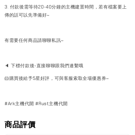
3. 付款後需等待20-40分鐘的主機建置時間，若有檔案要上
傳的話可以先準備好~
有需要任何商品請聊聊私訊~
🔈 下標付款後-直接聊聊跟我們連繫哦
🐹購買後給予5星好評，可與客服索取全場優惠券~
#Ark主機代開 #Rust主機代開
商品評價