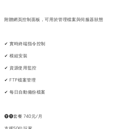
附贈網頁控制面板，可用於管理檔案與伺服器狀態
✔ 實時終端指令控制
✔ 模組安裝
✔ 資源使用監控
✔ FTP檔案管理
✔ 每日自動備份檔案
🅨❶套餐 740元/月
支援50位玩家