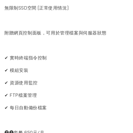
無限制SSD空間 (正常使用情況)
附贈網頁控制面板，可用於管理檔案與伺服器狀態
✔ 實時終端指令控制
✔ 模組安裝
✔ 資源使用監控
✔ FTP檔案管理
✔ 每日自動備份檔案
🅩❶套餐 650元/月