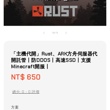
1
/
1
「主機代開」Rust、ARK方舟伺服器代
開託管丨防DDOS丨高速SSD丨支援
Minecraft開服丨
Regular
NT$ 650
price
總分:
0
-
0
評價
方案