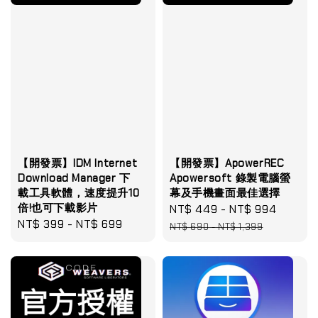
【開發票】IDM Internet
【開發票】ApowerREC
Download Manager 下
Apowersoft 錄製電腦螢
載工具軟體，速度提升10
幕及手機畫面最佳選擇
倍!也可下載影片
Sale
NT$ 449
-
NT$ 994
Regula
Regular
NT$ 399
-
NT$ 699
price
price
NT$ 690
-
NT$ 1,399
price