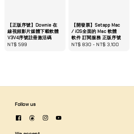
【正版序號】Downie 在
【開發票】Setapp Mac
線視頻影片媒體下載軟體
/ iOS全面的 Mac 軟體
V3V4序號註冊激活碼
軟件 訂閱服務 正版序號
Regular
NT$ 599
Regular
NT$ 830
-
NT$ 3,100
price
price
Follow us
We accept