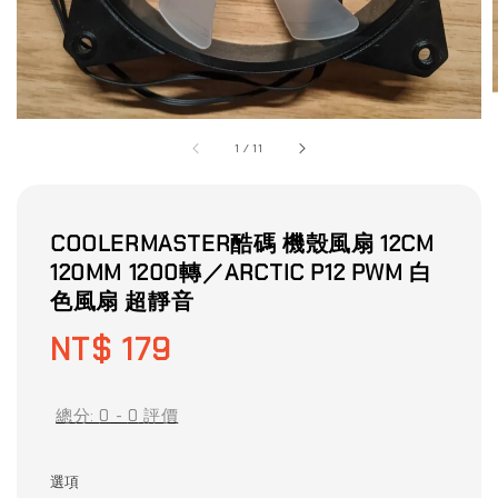
1
/
11
COOLERMASTER酷碼 機殼風扇 12CM
120MM 1200轉／ARCTIC P12 PWM 白
色風扇 超靜音
Regular
NT$ 179
price
總分:
0
-
0
評價
選項