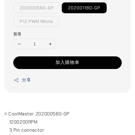
202000560-GP
202001180-GP
P12 PWM White
數量
加入購物車
分享
◽ CoolMaster 202000560-GP
1200200RPM
3 Pin connector