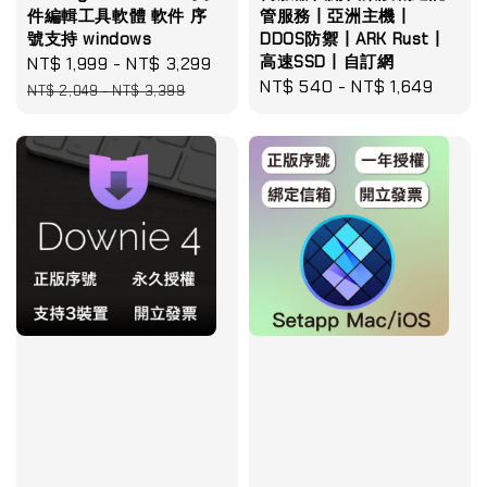
件編輯工具軟體 軟件 序
管服務丨亞洲主機丨
號支持 windows
DDOS防禦丨ARK Rust丨
高速SSD丨自訂網
Sale
NT$ 1,999
-
NT$ 3,299
Regular
Regular
NT$ 540
-
NT$ 1,649
price
price
NT$ 2,049
-
NT$ 3,399
price